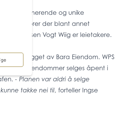
ns mest sjarmerende og unike
older kontorer der blant annet
g Simonsen Vogt Wiig er leietakere.
e sentrumsbygget av Bara Eiendom. WPS
t ikke alle eiendommer selges åpent i
rafen.
- Planen var aldri å selge
 kunne takke nei til
, forteller Ingse
WPS som kjøpsrådgiver kan vi identifisere
m ellers kanskje ikke ville funnet sted.
trum
ton Kielland etter Bergensbrannen i