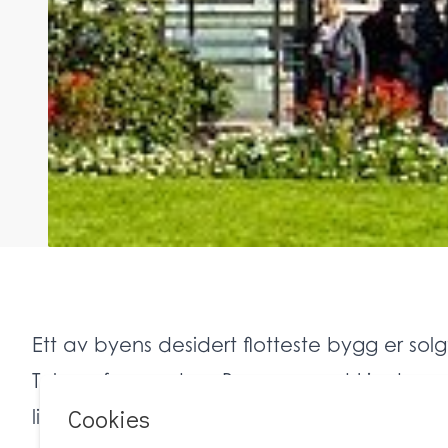
Ett av byens desidert flotteste bygg er solg
Telegrafen er et av Bergens mest kjente pr
ligger sentralt til med hovedfasaden mot