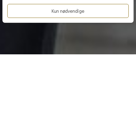
Forside
|
Tjenester
|
Transaksjoner
Transaksjoner
Salg av næringseiendom er en kompleks prosess. Vår
kompetanse og dype forståelse for salgsprosessen
gjør at vi kan gi våre kunder de beste rådene, slik at
de har det aller beste beslutningsgrunnlaget, når
viktige beslutninger skal tas. Vi bistår våre kunder
gjennom hele prosessen til kontrakten er signert.