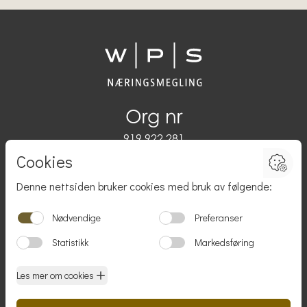
Org nr
919 922 281
Adresse
Damsgårdsveien 45,
5058 Bergen
Kontakt
utleie@wps.no