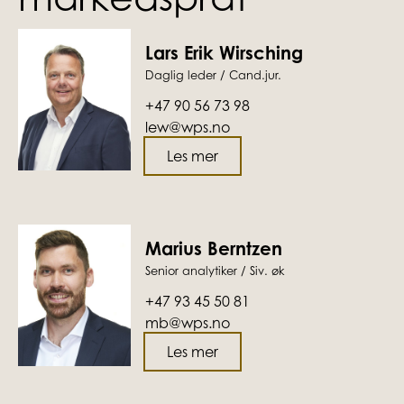
Lars Erik Wirsching
Daglig leder / Cand.jur.
+47 90 56 73 98
lew@wps.no
Les mer
Marius Berntzen
Senior analytiker / Siv. øk
+47 93 45 50 81
mb@wps.no
Les mer