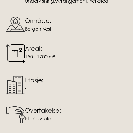
Undervisning/Arrangement, Verksted
Område:
Bergen Vest
Areal:
150 - 1700 m²
Etasje:
-
Overtakelse:
Etter avtale