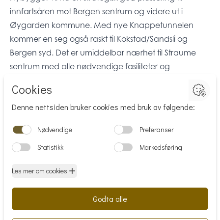
innfartsåren mot Bergen sentrum og videre ut i
Øygarden kommune. Med nye Knappetunnelen
kommer en seg også raskt til Kokstad/Sandsli og
Bergen syd. Det er umiddelbar nærhet til Straume
sentrum med alle nødvendige fasiliteter og
funksjoner.
Det er kort avstand til nærmeste bussholdeplass med
hyppige avganger til og fra områder både i Bergen
og på Sotra. Det nye Sotrasambandet kommer like
ved, og vil gjøre transport til og fra området enda
mer effektivt.
Matrikkelinformasjon
Kommunenr: 4626
Gårdsnr: 1
Bruksnr: 40