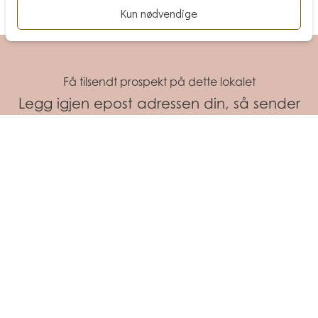
Få tilsendt prospekt på dette lokalet
Legg igjen epost adressen din, så sender
vi deg prospektet.