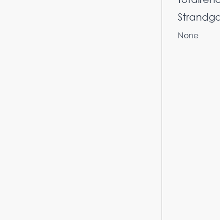
Strandga
None