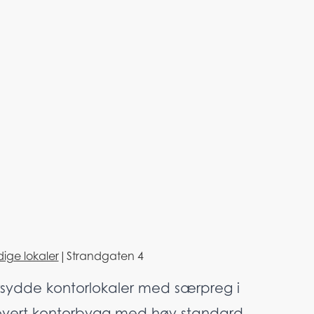
dige lokaler
|
Strandgaten 4
sydde kontorlokaler med særpreg i
overt kontorbygg med høy standard