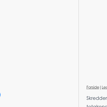
Forside
|
Le
Skredder
totalren