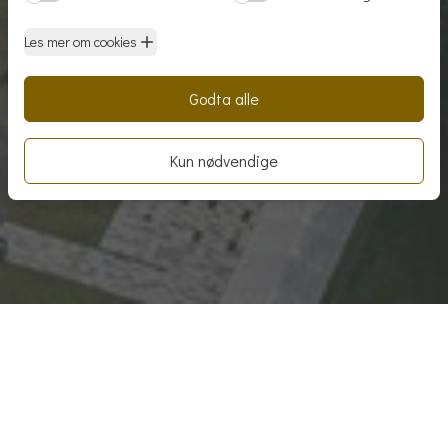
Forside
|
Registrer leiebehov
Registrer ditt leiebehov
Vi har god kjennskap til, og oversikt over, ledige
lokaler i leiemarkedet til enhver tid. Vi bistår deg