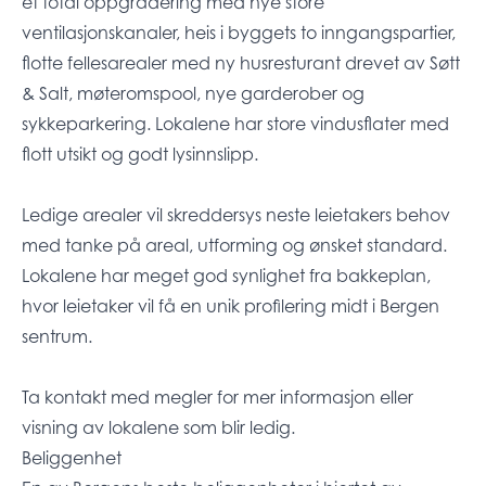
et total oppgradering med nye store
ventilasjonskanaler, heis i byggets to inngangspartier,
flotte fellesarealer med ny husresturant drevet av Søtt
& Salt, møteromspool, nye garderober og
sykkeparkering. Lokalene har store vindusflater med
flott utsikt og godt lysinnslipp.
Ledige arealer vil skreddersys neste leietakers behov
med tanke på areal, utforming og ønsket standard.
Lokalene har meget god synlighet fra bakkeplan,
hvor leietaker vil få en unik profilering midt i Bergen
sentrum.
Ta kontakt med megler for mer informasjon eller
visning av lokalene som blir ledig.
Beliggenhet