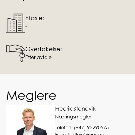
Etasje:
-
Overtakelse:
Etter avtale
Meglere
Fredrik Stenevik
Næringsmegler
Telefon:
(+47) 92290575
E-post:
utleie@wps.no