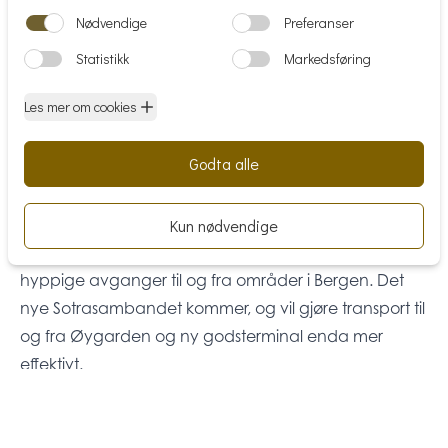
innfartsåren mot Bergen sentrum og til Øygarden
kommune. Med nye Knappetunnelen kommer en
seg også raskt til Kokstad/Sandsli og Bergen syd, samt
kort vei til Sentrum og Åsane gjennom
Damsgårdstunnelen. Det er kort vei både til
Vestkanten og Straume sentrum med alle
nødvendige fasiliteter og funksjoner.
Det er kort avstand til nærmeste bussholdeplass med
hyppige avganger til og fra områder i Bergen. Det
nye Sotrasambandet kommer, og vil gjøre transport til
og fra Øygarden og ny godsterminal enda mer
effektivt.
Matrikkelinformasjon
Kommunenr: 4601
Gårdsnr: 198