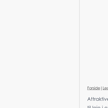
Forside
|
Le
Attraktiv
til leie i