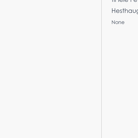
Hesthaug
None