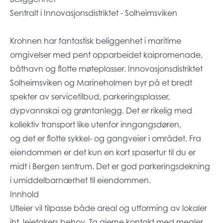
Sentralt i Innovasjonsdistriktet - Solheimsviken
Krohnen har fantastisk beliggenhet i maritime
omgivelser med pent opparbeidet kaipromenade,
båthavn og flotte møteplasser. Innovasjonsdistriktet
Solheimsviken og Marineholmen byr på et bredt
spekter av servicetilbud, parkeringsplasser,
dypvannskai og grøntanlegg. Det er rikelig med
kollektiv transport like utenfor inngangsdøren,
og det er flotte sykkel- og gangveier i området. Fra
eiendommen er det kun en kort spasertur til du er
midt i Bergen sentrum. Det er god parkeringsdekning
i umiddelbarnærhet til eiendommen.
Innhold
Utleier vil tilpasse både areal og utforming av lokaler
iht. leietakers behov. Ta gjerne kontakt med megler