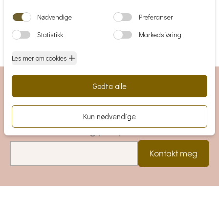
Matrikkelinformasjon
Gårdsnr: 49
Bruksnr: 158
Få tilsendt prospekt på dette lokalet
Legg igjen epost adressen din, så sender
vi deg prospektet.