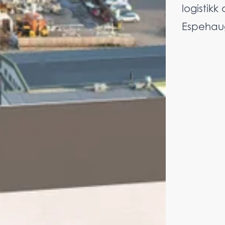
logistikk 
Espehaug