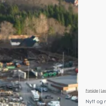
Forside
|
Le
Nytt og 