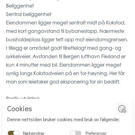
Beliggenhet
Sentral beliggenhet
Eiendommen ligger meget sentralt midt på Kokstad,
med kort gangavstand til bybanestopp. Nærmeste
bussholdeplass ligger tett opp mot eiendomsgrensen.
I tillegg er området godt tilrettelagt med gang- og
sykkelveier. Avstanden til Bergen lufthavn Flesland er
kun 4 minutter med bil. Eiendommen ligger meget
synlig langs Kokstadveien på en for-høyning. Her får
man som leietaker god eksponering for sin bedrift.
Positiv utvikling
Kokstad har opplevd en betydelig vekst i
nyetableringer de siste årene, hvor Bybanen har
vært en positiv driver for område- utviklingen.
Utviklingen er ventet å fortsette videre, både med