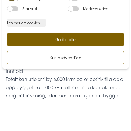
attraktive boligområder og utbygging av ytterligere
næringsareal.
Økende interesse
Vi tror på økende interesse for Kokstad de kommende
årene grunnet vesentlig utbedringer av infrastruktur,
samt at flere store spennende bedrifter har valgt å
etablere seg i området.
Innhold
Totalt kan utleier tilby 6.000 kvm og er positiv til å dele
opp bygget fra 1.000 kvm eller mer. Ta kontakt med
megler for visning, eller mer informasjon om bygget.
Totalt er tomt 10.500 kvm.
Matrikkelinformasjon
Kommunenr: 4601