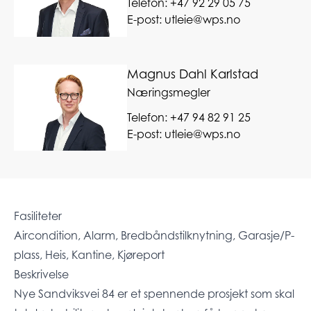
Telefon:
+47 92 29 05 75
E-post:
utleie@wps.no
Magnus Dahl Karlstad
Næringsmegler
Telefon:
+47 94 82 91 25
E-post:
utleie@wps.no
Fasiliteter
Aircondition, Alarm, Bredbåndstilknytning, Garasje/P-
plass, Heis, Kantine, Kjøreport
Beskrivelse
Nye Sandviksvei 84 er et spennende prosjekt som skal