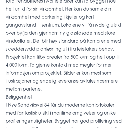
total rehabiliteres hvor leietaker kan få bygget noe
helt unikt for sin virksomhet. Her kan du samle din
virksomhet med parkering i kjeller og kort
gangavstand til sentrum. Lokalene vil få nydelig utsikt
over byfjorden gjennom ny glassfasade med store
vindusflater. Det blir høy standard på kontorene med
skreddersydd planløsning ut i fra leietakers behov.
Prosjektet kan tilby arealer fra 500 kvm og helt opp til
4.000 kvm. Ta gjerne kontakt med megler for mer
informasjon om prosjektet. Bilder er kun mest som
illustrasjoner og endelig leveranse avtales nærmere
mellom partene.
Beliggenhet
I Nye Sandviksvei 84 får du moderne kontorlokaler
med fantastisk utsikt i maritime omgivelser og unike
profileringsmuligheter. Bygget har god profilering ved