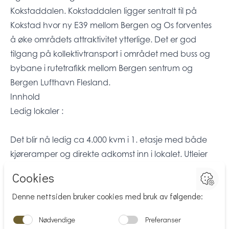
Kokstaddalen. Kokstaddalen ligger sentralt til på
Kokstad hvor ny E39 mellom Bergen og Os forventes
å øke områdets attraktivitet ytterlige. Det er god
tilgang på kollektivtransport i området med buss og
bybane i rutetrafikk mellom Bergen sentrum og
Bergen Lufthavn Flesland.
Innhold
Ledig lokaler :
Det blir nå ledig ca 4.000 kvm i 1. etasje med både
kjøreramper og direkte adkomst inn i lokalet. Utleier
har planer om å oppgradere både fasade og
innvendige arealer hvor leietaker kan være med å
påvirke både utforming og størrelse på lokalet. Vi
søker kontakt med ulike type virksomheter med
arealbehov fra 2.000 kvm. Vi kan tilby alt fra vanlig