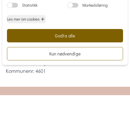
kontor, verksted, salgslokaler, lager og profflokaler.
Tilstand
Eiendommen har i dag høy teknisk standard med
vannbåren varme i tak, ventilasjon, og generelt god
standard på overflater. Bygget skal oppgraderes
med nye fasader hvor leietaker kan være med å
utforme sitt eget lokale iht. leietakers kravspekk.
Matrikkelinformasjon
Kommunenr: 4601
Få tilsendt prospekt på dette lokalet
Legg igjen epost adressen din, så sender
vi deg prospektet.