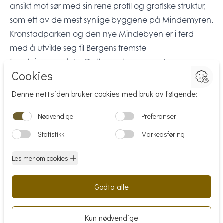
ansikt mot sør med sin rene profil og grafiske struktur,
som ett av de mest synlige byggene på Mindemyren.
Kronstadparken og den nye Mindebyen er i ferd
med å utvikle seg til Bergens fremste
forretningsområde. Dette er et spennende og
attraktivt område med utstrakt gang-/sykkelveinett,
og meget god kollektivdekning som gir enkel tilgang
til sentrum og resten av byen. Solheimsparken har en
svært sentral beliggenhet midt mellom bybanens
stoppested på Kronstad og Mindemyren. Det er kun
ca. 150 meter til nærmeste bybanestopp.
Innhold
Solheimsparken vil bestå av 6 etasjer pluss
underetasje, og tilbyr moderne kontorlokaler med en
nydelig utsikt og topp fasiliteter. Bygget har en egen
personalrestaurant med både inne- og uteservering,