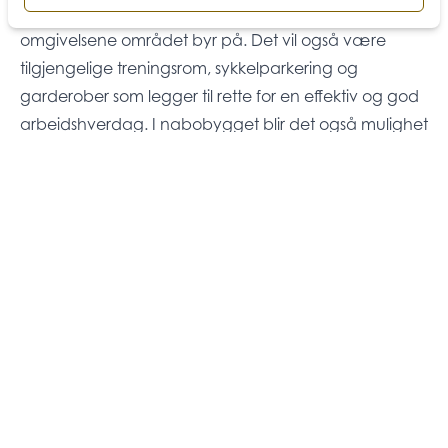
samt takterrasser hvor man kan nyte de flotte
omgivelsene området byr på. Det vil også være
tilgjengelige treningsrom, sykkelparkering og
garderober som legger til rette for en effektiv og god
arbeidshverdag. I nabobygget blir det også mulighet
for parkeringsplasser for dem som har behov for
dette. Ta kontakt med megler for mer informasjon og
prospekt på eiendommen.
Matrikkelinformasjon
Kommunenr: 4601
Gårdsnr: 127
Bruksnr: 159
Få tilsendt prospekt på dette lokalet