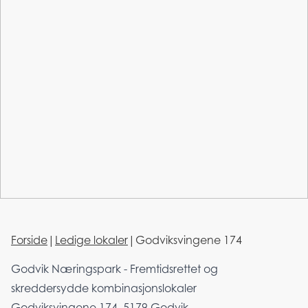
Forside
|
Ledige lokaler
|
Godviksvingene 174
Godvik Næringspark - Fremtidsrettet og
skreddersydde kombinasjonslokaler
Godviksvingene 174, 5179 Godvik